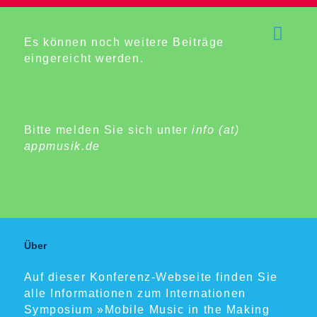
Es können noch weitere Beiträge
eingereicht werden.
Bitte melden Sie sich unter
info (at)
appmusik.de
Über
Auf dieser Konferenz-Webseite finden Sie
alle Informationen zum Internationen
Symposium »Mobile Music in the Making