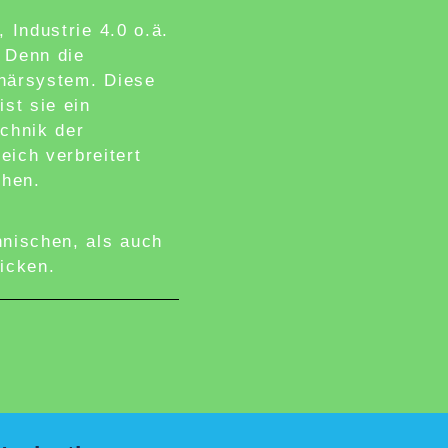
 Industrie 4.0 o.ä.
 Denn die
inärsystem. Diese
st sie ein
echnik der
ich verbreitert
chen.
hnischen, als auch
icken.