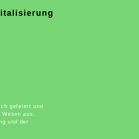
talisierung
sch gefeiert und
em Wesen aus,
ung und der